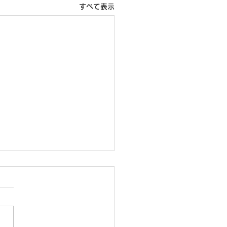
すべて表示
らせ
1日（月曜日）から目黒区の
健診が始まります。 本年は
報酬の改定と重なり事務手続