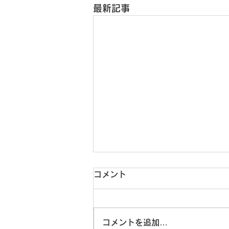
最新記事
夏季休診のお知らせ
コメント
8月24日（月曜日）から27日
（木曜日）までは夏休みのため休
診とさせていただきます。
コメントを追加…