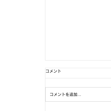
夏季休診のお知らせ
コメント
8月24日（月曜日）から27日
（木曜日）までは夏休みのため休
診とさせていただきます。
コメントを追加…