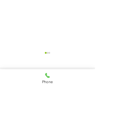
臨時休診のお知らせ
お知らせ
7月29日（水曜日）は都合に
6月1日（月曜日
コメント
より休診させていただきま
区の特定健診が始
Phone
す。
本年は診療報酬の
り事務手続きに時
コメントを追加…
事が予想されます
に余裕を持ってお
いますようお願い
す。
友成クリニック
東京都目黒区の